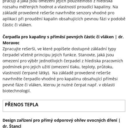
pracují a jaká jsou omezení jejich použitelnosti z hlediska
rozsahu měřených hodnot a vlastností proudící kapaliny. Na
základě provedené rešerše navrhněte senzory vhodné pro
aplikaci při proudění kapalin obsahujících pevnou fázi v podobě
částic či vláken.
Čerpadla pro kapaliny s příměsí pevných částic či vláken
| dr.
Moravec
Zpracujte rešerši, ve které popíšete dostupné základní typy
čerpadel včetně principu jejich funkce. Stanovte, jaká jsou
omezení pro výběr jednotlivých čerpadel z hlediska pracovních
podmínek pro jejich užití (omezení tlaku, teploty, průtoku,
vlastností čerpané látky). Na základě provedené rešerše
navrhněte čerpadlo vhodné pro kapalinu obsahující příměsi
pevné fáze či vláken, kterou je nutné čerpat např. v oblasti
biotechnologií.
PŘENOS TEPLA
Design zařízení pro přímý odporový ohřev ovocných dření
|
dr. Štancl