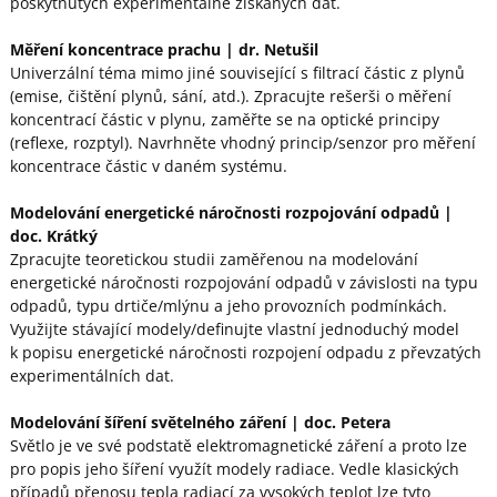
poskytnutých experimentálně získaných dat.
Měření koncentrace prachu
| dr. Netušil
Univerzální téma mimo jiné související s filtrací částic z plynů
(emise, čištění plynů, sání, atd.). Zpracujte rešerši o měření
koncentrací částic v plynu, zaměřte se na optické principy
(reflexe, rozptyl). Navrhněte vhodný princip/senzor pro měření
koncentrace částic v daném systému.
Modelování energetické náročnosti rozpojování odpadů
|
doc. Krátký
Zpracujte teoretickou studii zaměřenou na modelování
energetické náročnosti rozpojování odpadů v závislosti na typu
odpadů, typu drtiče/mlýnu a jeho provozních podmínkách.
Využijte stávající modely/definujte vlastní jednoduchý model
k popisu energetické náročnosti rozpojení odpadu z převzatých
experimentálních dat.
Modelování šíření světelného záření
| doc. Petera
Světlo je ve své podstatě elektromagnetické záření a proto lze
pro popis jeho šíření využít modely radiace. Vedle klasických
případů přenosu tepla radiací za vysokých teplot lze tyto