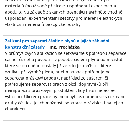
materiálů (používané přístroje, uspořádání experimentu
apod.) 3) Na základě získaných poznatků navrhněte vhodné
uspořádání experimentální sestavy pro měření elektrických
vlastností materiálů biologické povahy.
Zařízení pro separaci částic z plynů a jejich základní
konstrukční zásady
| Ing. Procházka
V průmyslových aplikacích se setkáváme s potřebou separace
částic různého původu – v podobě čistění plynu od nečistot,
které se do oběhu dostaly již ze zdroje, nečistot, které
vznikají při výrobě plynů, anebo naopak potřebujeme
separovat práškový produkt například ze sušáren, či
potřebujeme separovat prach z okolí dopravníků při
manipulaci s práškovým produktem, kdy hrozí nebezpečí
výbuchu. Úkolem práce by mělo být seznámení se s různými
druhy částic a jejich možností separace v závislosti na jejich
charakteru.