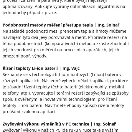
procesní zařízení a parametry, které bývají nejčastěji
optimalizovány. Aplikujte vybraný optimalizační algoritmus na
jednoduchý případ z praxe.
Podobnostní metody měření přestupu tepla
| Ing. Solnař
Na základě podobnosti mezi přenosem tepla a hmoty můžeme
navzájem tyto dva jevy porovnávat a měřit. Připravte rešerši na
téma podobnostních (komparativních) metod a zkuste zhodnotit
jejich vhodnost pro měření na procesních aparátech, jejich
omezení popř. výhody.
Řízení teploty
Li
-ion baterií
| Ing. Vajc
Seznamte se s technologií lithium-iontových (Li-ion) baterií v
různých aplikacích. Následně vyberte několik aplikací, pro které
je zásadní řízení teploty těchto baterií (elektromobily, mobilní
telefony, atp.). Vypracujte literární rešerši zabývající se způsoby
spolu s ověřenými a inovativními technologiemi pro řízení
teploty Li-ion baterií. Navrhněte vhodný způsob řízení teploty
pro Vámi zvolenou aplikaci.
Zvyšování výkonu výměníků v PC technice
| Ing. Solnař
Zvyšování výkonu v našich PC jde ruku v ruce také s vyšším