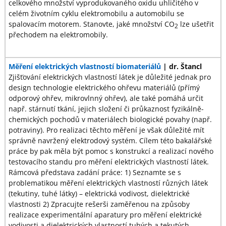
celkového množství vyprodukovaného oxidu uhličitého v
celém životním cyklu elektromobilu a automobilu se
spalovacím motorem. Stanovte, jaké množství CO
lze ušetřit
2
přechodem na elektromobily.
Měření elektrických vlastností
biomateriálů
| dr. Štancl
Zjišťování elektrických vlastností látek je důležité jednak pro
design technologie elektrického ohřevu materiálů (přímý
odporový ohřev, mikrovlnný ohřev), ale také pomáhá určit
např. stárnutí tkání, jejich složení či průkaznost fyzikálně-
chemických pochodů v materiálech biologické povahy (např.
potraviny). Pro realizaci těchto měření je však důležité mít
správně navržený elektrodový systém. Cílem této bakalářské
práce by pak měla být pomoc s konstrukcí a realizací nového
testovacího standu pro měření elektrických vlastností látek.
Rámcová představa zadání práce: 1) Seznamte se s
problematikou měření elektrických vlastností různých látek
(tekutiny, tuhé látky) – elektrická vodivost, dielektrické
vlastnosti 2) Zpracujte rešerši zaměřenou na způsoby
realizace experimentální aparatury pro měření elektrické
vodivosti a dielektrických vlastností tuhých a tekutých