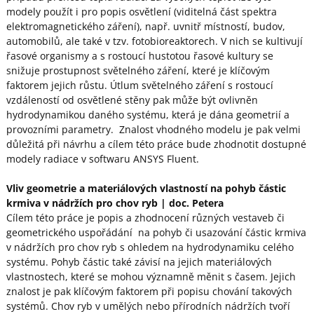
modely použít i pro popis osvětlení (viditelná část spektra
elektromagnetického záření), např. uvnitř místností, budov,
automobilů, ale také v tzv. fotobioreaktorech. V nich se kultivují
řasové organismy a s rostoucí hustotou řasové kultury se
snižuje prostupnost světelného záření, které je klíčovým
faktorem jejich růstu. Útlum světelného záření s rostoucí
vzdáleností od osvětlené stěny pak může být ovlivněn
hydrodynamikou daného systému, která je dána geometrií a
provozními parametry. Znalost vhodného modelu je pak velmi
důležitá při návrhu a cílem této práce bude zhodnotit dostupné
modely radiace v softwaru ANSYS Fluent.
Vliv geometrie a materiálových vlastností na pohyb částic
krmiva v nádržích pro chov ryb
| doc. Petera
Cílem této práce je popis a zhodnocení různých vestaveb či
geometrického uspořádání na pohyb či usazování částic krmiva
v nádržích pro chov ryb s ohledem na hydrodynamiku celého
systému. Pohyb částic také závisí na jejich materiálových
vlastnostech, které se mohou významně měnit s časem. Jejich
znalost je pak klíčovým faktorem při popisu chování takových
systémů. Chov ryb v umělých nebo přírodních nádržích tvoří