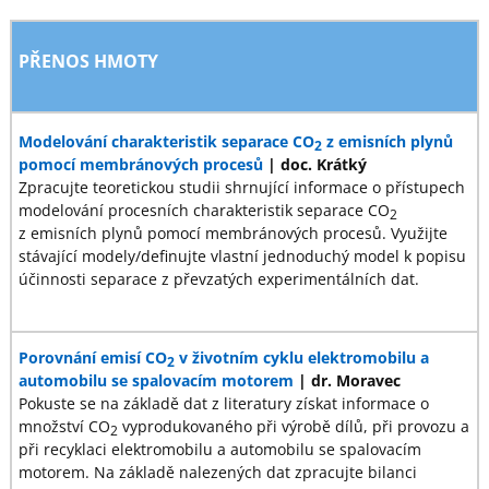
PŘENOS HMOTY
Modelování charakteristik separace CO
z emisních plynů
2
pomocí membránových procesů
| doc. Krátký
Zpracujte teoretickou studii shrnující informace o přístupech
modelování procesních charakteristik separace CO
2
z emisních plynů pomocí membránových procesů. Využijte
stávající modely/definujte vlastní jednoduchý model k popisu
účinnosti separace z převzatých experimentálních dat.
Porovnání emisí CO
v životním cyklu elektromobilu a
2
automobilu se spalovacím motorem
| dr. Moravec
Pokuste se na základě dat z literatury získat informace o
množství CO
vyprodukovaného při výrobě dílů, při provozu a
2
při recyklaci elektromobilu a automobilu se spalovacím
motorem. Na základě nalezených dat zpracujte bilanci