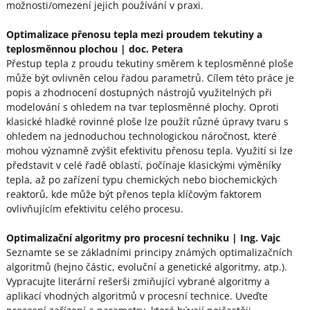
možnosti/omezení jejich používání v praxi.
Optimalizace přenosu tepla mezi proudem tekutiny a
teplosměnnou plochou
| doc. Petera
Přestup tepla z proudu tekutiny směrem k teplosměnné ploše
může být ovlivněn celou řadou parametrů. Cílem této práce je
popis a zhodnocení dostupných nástrojů využitelných při
modelování s ohledem na tvar teplosměnné plochy. Oproti
klasické hladké rovinné ploše lze použít různé úpravy tvaru s
ohledem na jednoduchou technologickou náročnost, které
mohou významně zvýšit efektivitu přenosu tepla. Využití si lze
představit v celé řadě oblastí, počínaje klasickými výměníky
tepla, až po zařízení typu chemických nebo biochemických
reaktorů, kde může být přenos tepla klíčovým faktorem
ovlivňujícím efektivitu celého procesu.
Optimalizační algoritmy pro procesní techniku
| Ing. Vajc
Seznamte se se základními principy známých optimalizačních
algoritmů (hejno částic, evoluční a genetické algoritmy, atp.).
Vypracujte literární rešerši zmiňující vybrané algoritmy a
aplikací vhodných algoritmů v procesní technice. Uveďte