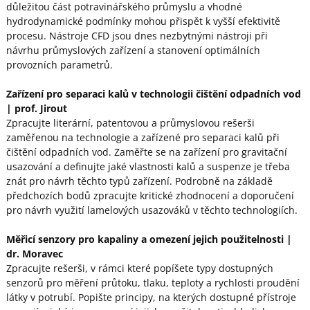
důležitou část potravinářského průmyslu a vhodné
hydrodynamické podmínky mohou přispět k vyšší efektivitě
procesu. Nástroje CFD jsou dnes nezbytnými nástroji při
návrhu průmyslových zařízení a stanovení optimálních
provozních parametrů.
Zařízení pro separaci kalů v technologii čištění odpadních vod
| prof. Jirout
Zpracujte literární, patentovou a průmyslovou rešerši
zaměřenou na technologie a zařízené pro separaci kalů při
čištění odpadních vod. Zaměřte se na zařízení pro gravitační
usazování a definujte jaké vlastnosti kalů a suspenze je třeba
znát pro návrh těchto typů zařízení. Podrobně na základě
předchozích bodů zpracujte kritické zhodnocení a doporučení
pro návrh využití lamelových usazováků v těchto technologiích.
Měřicí senzory pro kapaliny a omezení jejich použitelnosti
|
dr. Moravec
Zpracujte rešerši, v rámci které popíšete typy dostupných
senzorů pro měření průtoku, tlaku, teploty a rychlosti proudění
látky v potrubí. Popište principy, na kterých dostupné přístroje