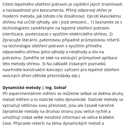
Cílem tepelného ošetření potravin je zajištění jejich trvanlivosti
a nezávadnosti pro konzumenta. Přímý odporový ohřev je
moderní metoda, jak tohoto cíle dosáhnout. Oproti klasickému
ohřevu má určité výhody, ale i jistá omezení… 1) Seznamte se s
technologiemi zaměřenými na tepelné ošetření potravin
(sterilizace, pasterizace) s využitím elektrického ohřevu. 2)
Zpracujte literární, patentovou případně průmyslovou rešerši
na technologie ošetření potravin s využitím přímého
odporového ohřevu (jeho výhody a nevýhody a vliv na
potravinu. Zaměřte se také na existující průmyslové aplikace
této metody ohřevu. 3) Na základě získaných poznatků
navrhněte konstrukční koncepci zařízení pro tepelné ošetření
ovocných dření (dětské přesnídávky atp.)
Dynamické metody
| Ing. Solnař
Při experimentálním měření se můžeme setkat se dvěma druhy
metod měření a to statické nebo dynamické. Statické metody se
vyznačují většinou svou přesností, jsou ale časově náročné.
Dynamické metody na druhou stranu jsou velice rychlé a
umožňují získat velké množství informací ve velice krátkém
čase. Připravte rešerši na téma dynamických metod a