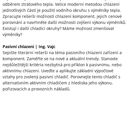
odběrem ztrátového tepla. Velice moderní metodou chlazení
jednotlivých částí je použití vodního okruhu s výměníky tepla.
Zpracujte rešerši možností chlazení komponent, jejich cenové
porovnání a navrhněte další možnosti zvýšení výkonu výměníků.
Existují i další chladící okruhy? Máme možnost zmenšovat
výměníky?
Pasivní chlazení
| Ing.
Vajc
Sepište literární rešerši na téma pasivního chlazení zařízení a
komponent. Zaměřte se na nové a aktuální trendy. Stanovte
nejdůležitější kritéria nezbytná pro příklon k pasivnímu, nebo
aktivnímu chlazení. Uveďte a aplikujte základní výpočtové
vztahy pro zvolený pasivní chladič. Porovnejte tento chladič s
alternativním aktivním chladičem z hlediska jeho výkonu,
pořizovacích a provozních nákladů.