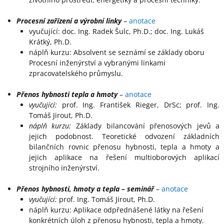
Procesní zařízení a výrobní linky
–
anotace
vyučující: doc. Ing. Radek Šulc, Ph.D.; doc. Ing. Lukáš
Krátký, Ph.D.
náplň kurzu: Absolvent se seznámí se základy oboru
Procesní inženýrství a vybranými linkami
zpracovatelského průmyslu.
Přenos hybnosti tepla a hmoty
–
anotace
vyučující:
prof. Ing. František Rieger, DrSc; prof. Ing.
Tomáš Jirout, Ph.D.
náplň kurzu:
Základy bilancování přenosových jevů a
jejich podobnost. Teoretické odvození základních
bilančních rovnic přenosu hybnosti, tepla a hmoty a
jejich aplikace na řešení multioborových aplikací
strojního inženýrství.
Přenos hybnosti, hmoty a tepla – seminář
–
anotace
vyučující:
prof. Ing. Tomáš Jirout, Ph.D.
náplň kurzu: Aplikace odpřednášené látky na řešení
konkrétních úloh z přenosu hybnosti, tepla a hmoty.