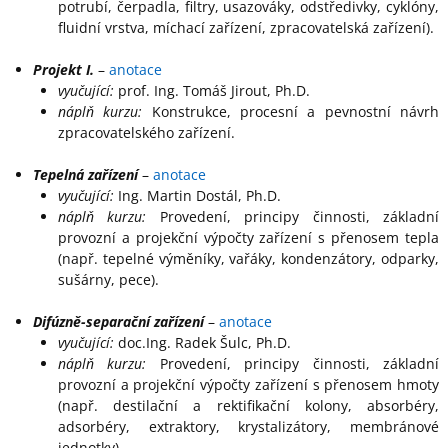
potrubí, čerpadla, filtry, usazováky, odstředivky, cyklóny,
fluidní vrstva, míchací zařízení, zpracovatelská zařízení).
Projekt I.
–
anotace
vyučující:
prof. Ing. Tomáš Jirout, Ph.D.
náplň kurzu:
Konstrukce, procesní a pevnostní návrh
zpracovatelského zařízení.
Tepelná zařízení
–
anotace
vyučující:
Ing. Martin Dostál, Ph.D.
náplň kurzu:
Provedení, principy činnosti, základní
provozní a projekční výpočty zařízení s přenosem tepla
(např. tepelné výměníky, vařáky, kondenzátory, odparky,
sušárny, pece).
Difúzně-separační zařízení
–
anotace
vyučující:
doc.Ing. Radek Šulc, Ph.D.
náplň kurzu:
Provedení, principy činnosti, základní
provozní a projekční výpočty zařízení s přenosem hmoty
(např. destilační a rektifikační kolony, absorbéry,
adsorbéry, extraktory, krystalizátory, membránové
jednotky).