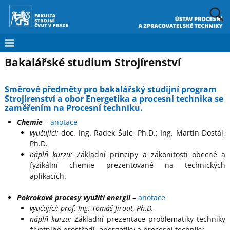
Bakalářské studium Strojírenství
Směrové předměty pro bakalářský studijní program
Strojírenství a obor Energetika a procesní technika se
zaměřením na Procesní techniku.
Chemie
–
anotace
vyučující:
doc. Ing. Radek Šulc, Ph.D.; Ing. Martin Dostál,
Ph.D.
náplň kurzu:
Základní principy a zákonitosti obecné a
fyzikální chemie prezentované na technických
aplikacích.
Pokrokové procesy využití energií
–
anotace
vyučující:
prof. Ing. Tomáš Jirout, Ph.D.
náplň kurzu:
Základní prezentace problematiky techniky
životního prostředí, energetiky a procesní techniky.