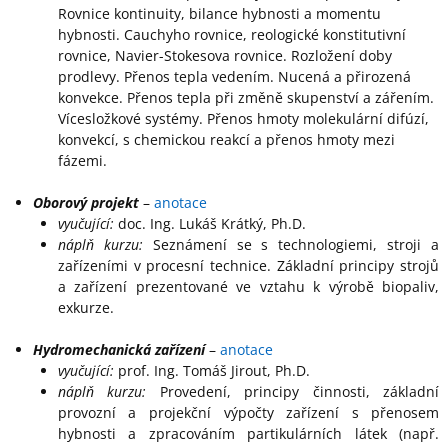
Rovnice kontinuity, bilance hybnosti a momentu
hybnosti. Cauchyho rovnice, reologické konstitutivní
rovnice, Navier-Stokesova rovnice. Rozložení doby
prodlevy. Přenos tepla vedením. Nucená a přirozená
konvekce. Přenos tepla při změně skupenství a zářením.
Vícesložkové systémy. Přenos hmoty molekulární difúzí,
konvekcí, s chemickou reakcí a přenos hmoty mezi
fázemi.
Oborový projekt
–
anotace
vyučující:
doc. Ing. Lukáš Krátký, Ph.D.
náplň kurzu:
Seznámení se s technologiemi, stroji a
zařízeními v procesní technice. Základní principy strojů
a zařízení prezentované ve vztahu k výrobě biopaliv,
exkurze.
Hydromechanická zařízení
–
anotace
vyučující:
prof. Ing. Tomáš Jirout, Ph.D.
náplň kurzu:
Provedení, principy činnosti, základní
provozní a projekční výpočty zařízení s přenosem
hybnosti a zpracováním partikulárních látek (např.